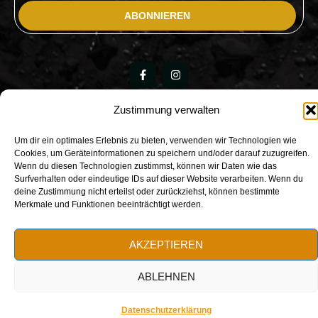
ABONNIEREN
Zustimmung verwalten
Copyright © IMPULSIV FITNESS 2025 Alle Rechte
Um dir ein optimales Erlebnis zu bieten, verwenden wir Technologien wie
einbehalten.
Cookies, um Geräteinformationen zu speichern und/oder darauf zuzugreifen.
Wenn du diesen Technologien zustimmst, können wir Daten wie das
Surfverhalten oder eindeutige IDs auf dieser Website verarbeiten. Wenn du
deine Zustimmung nicht erteilst oder zurückziehst, können bestimmte
Merkmale und Funktionen beeinträchtigt werden.
AKZEPTIEREN
ABLEHNEN
Los geht’s!
Datenschutzerklärung