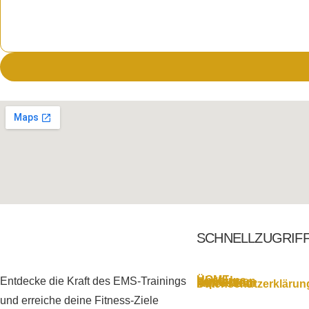
SCHNELLZUGRIF
HOME
Über Uns
Entdecke die Kraft des EMS-Trainings
Leistungen
Ernährung
Kontakt
impressum
Datenschutzerklärun
und erreiche deine Fitness-Ziele