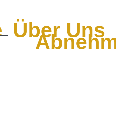
e
Über Uns
Abnehm