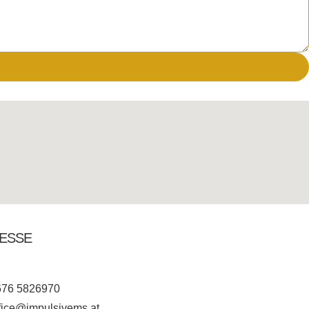
ESSE
676 5826970
fice@impulsivems.at